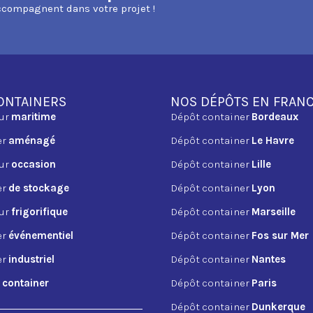
ccompagnent dans votre projet !
ONTAINERS
NOS DÉPÔTS EN FRAN
ur
maritime
Dépôt container
Bordeaux
er
aménagé
Dépôt container
Le Havre
ur
occasion
Dépôt container
Lille
er
de stockage
Dépôt container
Lyon
ur
frigorifique
Dépôt container
Marseille
er
événementiel
Dépôt container
Fos sur Mer
er
industriel
Dépôt container
Nantes
n
container
Dépôt container
Paris
Dépôt container
Dunkerque