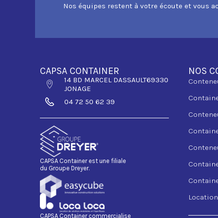
Nos équipes restent à votre écoute et vous a
CAPSA CONTAINER
NOS C
14 BD MARCEL DASSAULT69330
Contene
JONAGE
Contain
04 72 50 62 39
Contene
Contain
Contene
CAPSA Container est une filiale
Contain
du Groupe Dreyer.
Contain
Locatio
CAPSA Container commercialise